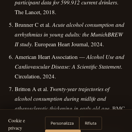
participant data for 599.912 current drinkers
.
The Lancet, 2018.
Brunner C et al.
Acute alcohol consumption and
arrhythmias in young adults: the MunichBREW
II study
. European Heart Journal, 2024.
American Heart Association —
Alcohol Use and
Cardiovascular Disease: A Scientific Statement
.
Circulation, 2024.
Britton A et al.
Twenty-year trajectories of
alcohol consumption during midlife and
atherosclerotic thickening in early old age
. BMC
Medicine, 2016 (Whitehall II).
Cookie e
Personalizza
Rifiuta
privacy
GBD 2016 Alcohol Collaborators.
Alcohol use