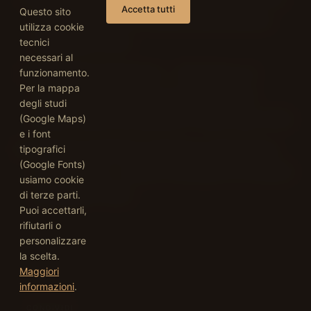
Accetta tutti
Questo sito
and burden for 195 countries and territories
.
utilizza cookie
The Lancet, 2018.
tecnici
necessari al
World Heart Federation —
The Impact of
funzionamento.
Per la mappa
Alcohol Consumption on Cardiovascular
degli studi
Health: Myths and Measures
. Policy brief, 2022.
(Google Maps)
e i font
National Academies of Sciences, Engineering,
tipografici
(Google Fonts)
and Medicine —
Review of Evidence on Alcohol
usiamo cookie
and Health
. 2024.
di terze parti.
Puoi accettarli,
rifiutarli o
personalizzare
la scelta.
Maggiori
informazioni
.
CONDIVIDI