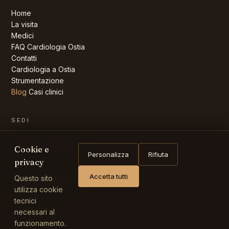
Home
La visita
Medici
FAQ
Cardiologia Ostia
Contatti
Cardiologia a Ostia
Strumentazione
Blog
Casi clinici
SEDI
Studio Dott. Stefanelli
Cookie e
Via Umberto Giordano, 96
Personalizza
Rifiuta
privacy
00124 Roma RM
Accetta tutti
Questo sito
Studio Dott. Miraglia
Viale Giulio Cesare, 47
utilizza cookie
00192 Roma RM
tecnici
necessari al
funzionamento.