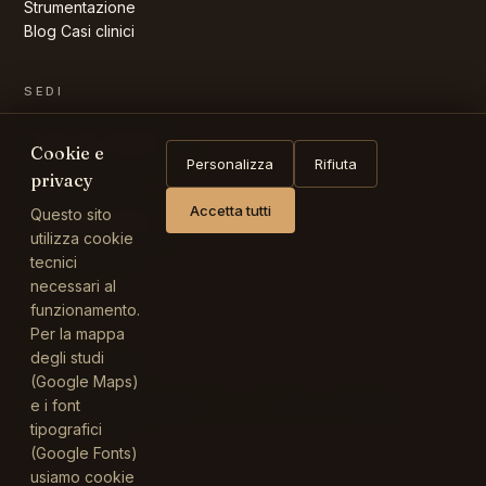
Strumentazione
Blog
Casi clinici
SEDI
Studio Dott. Stefanelli
Cookie e
Via Umberto Giordano, 96
Personalizza
Rifiuta
privacy
00124 Roma RM
Accetta tutti
Questo sito
Studio Dott. Miraglia
Viale Giulio Cesare, 47
utilizza cookie
00192 Roma RM
tecnici
necessari al
funzionamento.
ORARI
Per la mappa
degli studi
Su appuntamento
(Google Maps)
e i font
Telefona o scrivi tramite il
form contatti
per concordare
l'appuntamento.
tipografici
(Google Fonts)
usiamo cookie