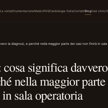
e
La visita
Strumentazione
Medici
FAQ
Cardiologia Ostia
Contatti
Blog
Casi clinici
S
vvero la diagnosi, e perché nella maggior parte dei casi non finirà in sala
: cosa significa davvero
ché nella maggior parte
 in sala operatoria