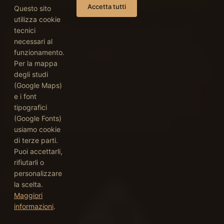
Accetta tutti
Questo sito
utilizza cookie
tecnici
Il calcolo restituisce una
pressione polmonare
necessari al
50 mmHg
sistolica
di circa
(era intorno a 45 nel
funzionamento.
Per la mappa
gennaio 2025): un'ipertensione polmonare di grado
degli studi
moderato, in lieve aumento. Sottoposta a questo
(Google Maps)
e i font
regime di pressione per anni, l'arteria polmonare
tipografici
principale si è progressivamente dilatata.
(Google Fonts)
usiamo cookie
di terze parti.
Puoi accettarli,
rifiutarli o
personalizzare
la scelta.
Maggiori
informazioni
.